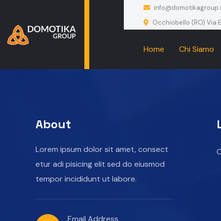
info@domotikagroup.i
Occhiobello (RO) Via E
Home
Chi Siamo
About
Lorem ipsum dolor sit amet, consect
C
etur adi pisicing elit sed do eiusmod
tempor incididunt ut labore.
Email Address