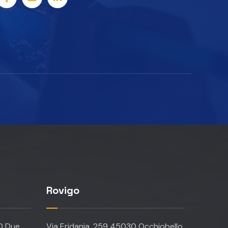
Rovigo
20 Due
Via Eridania, 259 45030 Occhiobello