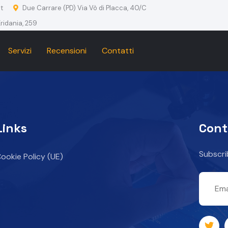
t
Due Carrare (PD) Via Vò di Placca, 40/C
ridania, 259
Servizi
Recensioni
Contatti
Links
Cont
Subscri
ookie Policy (UE)