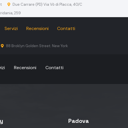
t
Due Carrare (PD) Via Vò di Placca, 40/C
ridania, 259
Servizi
Recensioni
Contatti
88 Broklyn Golden Street. New York
izi
Recensioni
Contatti
cy
Padova