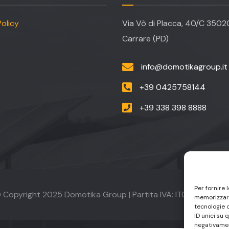
olicy
Via Vò di Placca, 40/C 350
Carrare (PD)
info@domotikagroup.it
+39 0425758144
+39 338 398 8888
Per fornire 
 Copyright 2025 Domotika Group | Partita IVA: IT042335002
memorizzare
tecnologie 
ID unici su 
negativamen