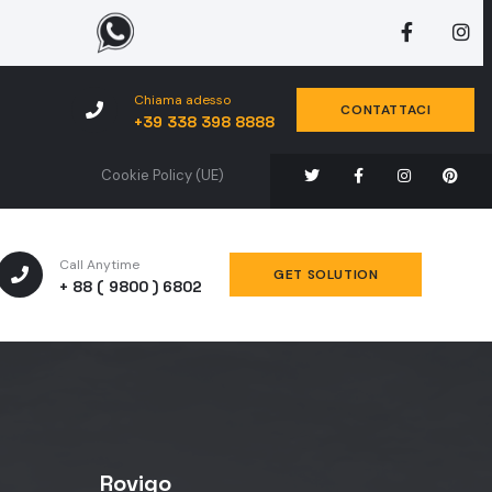
Chiama adesso
CONTATTACI
+39 338 398 8888
Cookie Policy (UE)
Call Anytime
GET SOLUTION
+ 88 ( 9800 ) 6802
Rovigo