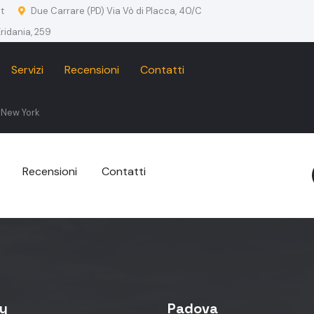
t
Due Carrare (PD) Via Vò di Placca, 40/C
ridania, 259
Servizi
Recensioni
Contatti
 New York
Recensioni
Contatti
cy
Padova