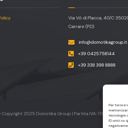
olicy
Via Vò di Placca, 40/C 350
Carrare (PD)
info@domotikagroup.it
+39 0425758144
+39 338 398 8888
Per fornire 
memorizzare
 Copyright 2025 Domotika Group | Partita IVA: IT042335002
tecnologie 
ID unici su 
negativamen