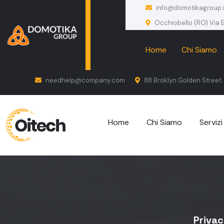
info@domotikagroup.i
Occhiobello (RO) Via E
Home
Chi Siamo
needhelp@company.com
88 Broklyn Golden Street.
Home
Chi Siamo
Servizi
Priva