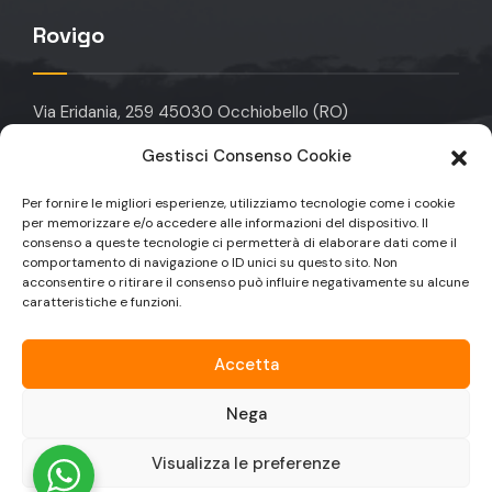
Rovigo
Via Eridania, 259 45030 Occhiobello (RO)
Gestisci Consenso Cookie
info@domotikagroup.it
Per fornire le migliori esperienze, utilizziamo tecnologie come i cookie
+39 049 912 6323
per memorizzare e/o accedere alle informazioni del dispositivo. Il
consenso a queste tecnologie ci permetterà di elaborare dati come il
+39 049 9129590
comportamento di navigazione o ID unici su questo sito. Non
acconsentire o ritirare il consenso può influire negativamente su alcune
caratteristiche e funzioni.
Accetta
Nega
© Copyright 2025 Domotika Group | Partita IVA:
Visualizza le preferenze
IT04233500281