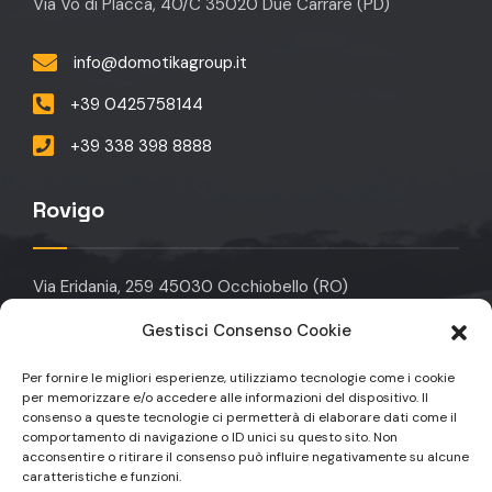
Via Vò di Placca, 40/C 35020 Due Carrare (PD)
info@domotikagroup.it
+39 0425758144
+39 338 398 8888
Rovigo
Via Eridania, 259 45030 Occhiobello (RO)
Gestisci Consenso Cookie
info@domotikagroup.it
Per fornire le migliori esperienze, utilizziamo tecnologie come i cookie
+39 049 912 6323
per memorizzare e/o accedere alle informazioni del dispositivo. Il
consenso a queste tecnologie ci permetterà di elaborare dati come il
+39 049 9129590
comportamento di navigazione o ID unici su questo sito. Non
acconsentire o ritirare il consenso può influire negativamente su alcune
caratteristiche e funzioni.