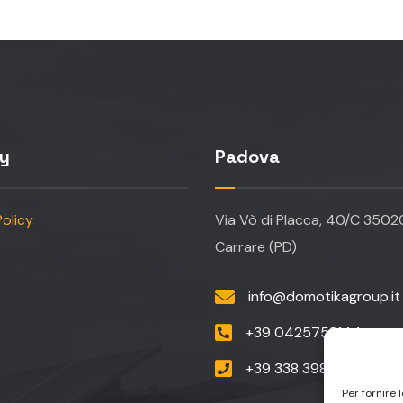
cy
Padova
olicy
Via Vò di Placca, 40/C 350
Carrare (PD)
info@domotikagroup.it
+39 0425758144
+39 338 398 8888
Per fornire 