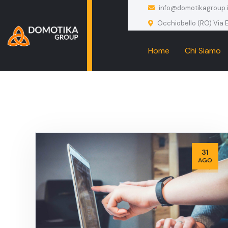
info@domotikagroup.i
Occhiobello (RO) Via E
Home
Chi Siamo
31
AGO