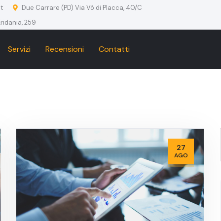
t
Due Carrare (PD) Via Vò di Placca, 40/C
ridania, 259
Servizi
Recensioni
Contatti
27
AGO