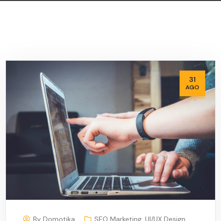
31
AGO
By
Domotika
SEO Marketing
,
UI/UX Design