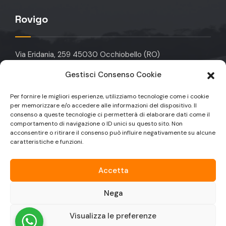
Rovigo
Via Eridania, 259 45030 Occhiobello (RO)
Gestisci Consenso Cookie
info@domotikagroup.it
Per fornire le migliori esperienze, utilizziamo tecnologie come i cookie
+39 049 912 6323
per memorizzare e/o accedere alle informazioni del dispositivo. Il
consenso a queste tecnologie ci permetterà di elaborare dati come il
+39 049 9129590
comportamento di navigazione o ID unici su questo sito. Non
acconsentire o ritirare il consenso può influire negativamente su alcune
caratteristiche e funzioni.
Accetta
Nega
© Copyright 2025 Domotika Group | Partita IVA:
Visualizza le preferenze
IT04233500281