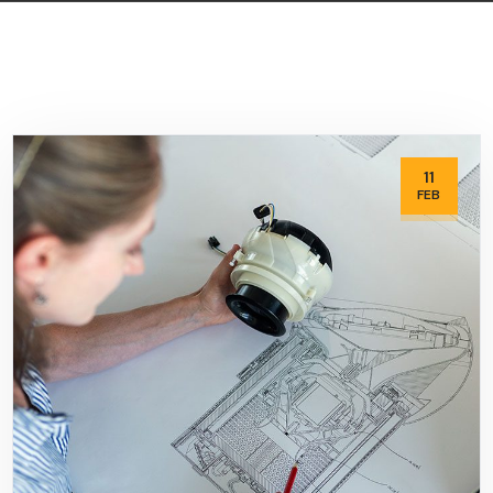
11
FEB