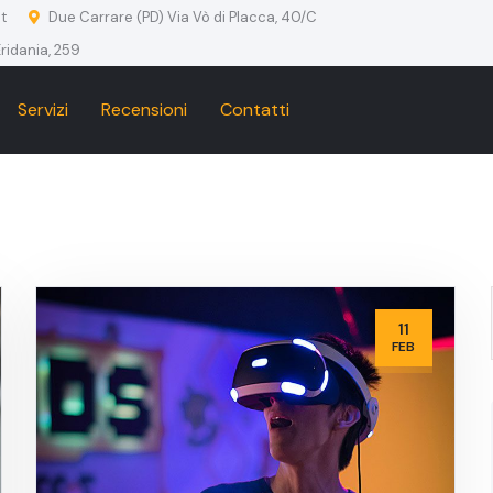
t
Due Carrare (PD) Via Vò di Placca, 40/C
ridania, 259
Servizi
Recensioni
Contatti
11
FEB