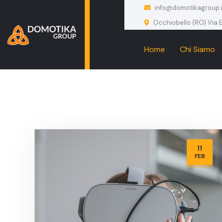
info@domotikagroup.i
Occhiobello (RO) Via E
Home
Chi Siamo
11
FEB