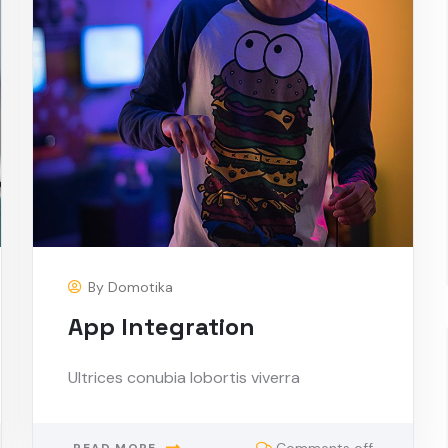
By
Domotika
App Integration
Ultrices conubia lobortis viverra
Comments off
READ MORE